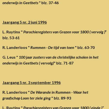
onderwijs in Geetbets
" blz. 37-46
Jaargang 5 nr. 2 juni 1996
L. Ruytinx "
Parochieregisters van Grazen voor 1800 ( vervolg )
”
blz. 53-61
R. Landerloos "
Rummen - De tijd van toen
" blz. 63-70
G. Leus "
100 jaar zusters van de christelijke scholen in het
onderwijs in Geetbets ( vervolg)
" blz. 71-87
Jaargang 5 nr. 3 september 1996
R. Landerloos "
De Warande in Rummen - Waar het
graafschap Loon ter ziele ging
" blz. 89-93
L. Ruytinx "
Parochieregisters van Grazen voor 1800 ( einde )”