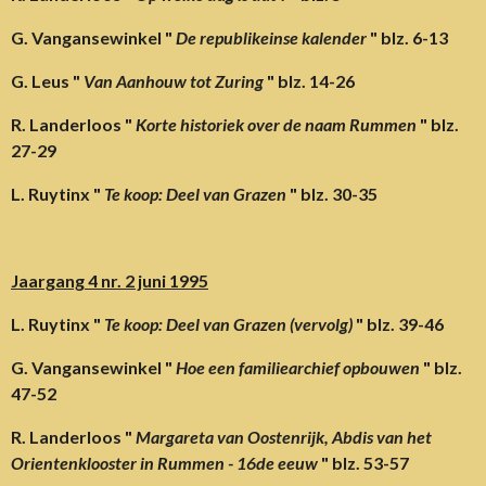
G. Vangansewinkel "
De republikeinse kalender
" blz. 6-13
G. Leus "
Van Aanhouw tot Zuring
" blz. 14-26
R. Landerloos "
Korte historiek over de naam Rummen
" blz.
27-29
L. Ruytinx "
Te koop: Deel van Grazen
" blz. 30-35
Jaargang 4 nr. 2 juni 1995
L. Ruytinx "
Te koop: Deel van Grazen (vervolg)
" blz. 39-46
G. Vangansewinkel "
Hoe een familiearchief opbouwen
" blz.
47-52
R. Landerloos "
Margareta van Oostenrijk, Abdis van het
Orientenklooster in Rummen - 16de eeuw
" blz. 53-57