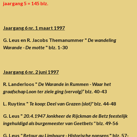
jaargang 5 = 145 blz.
Jaargang 6 nr. 1 maart 1997
G. Leus en R. Jacobs Themanummer "
De wandeling
Warande - De motte
" blz. 1-30
Jaargang 6 nr. 2 juni 1997
R. Landerloos "
De Warande in Rummen - Waar het
graafschap Loon ter ziele ging (vervolg)”
blz. 40-43
L. Ruytinx "
Te koop: Deel van Grazen (slot)"
blz. 44-48
G. Leus "
20.4.1947 Jonkheer de Rijckman de Betz feestelijk
ingehuldigd als burgemeester van Geetbets "
blz. 49-56
G. Leus
" Retour au Limbourg - Historische nonsens
" blz. 57-