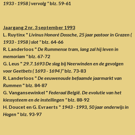
1933 - 1958 ) vervolg "
blz. 59-61
Jaargang 2 nr. 3 september 1993
L. Ruytinx "
Livinus Honoré Dossche, 25 jaar pastoor in Grazen (
1933 - 1958 ) slot "
blz. 64-66
R. Landerloos "
De Rummense tram, lang zal hij leven in
memoriam "
blz. 67-72
G. Leus "
29.7.1693 De slag bij Neerwinden en de gevolgen
voor Geetbets ( 1693 - 1694 )”
blz. 73-83
R. Landerloos "
De eeuwenoude befaamde jaarmarkt van
Rummen
" blz. 84-87
G. Vangansewinkel "
Federaal België. De evolutie van het
kiessysteem en de instellingen "
blz. 88-92
H. Doucet en G. Evraerts "
1943 - 1993, 50 jaar onderwijs in
Hogen
" blz. 93-97