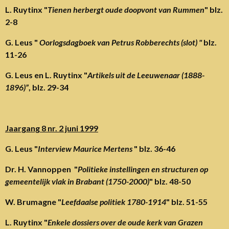
L. Ruytinx "
Tienen herbergt oude doopvont van Rummen
" blz.
2-8
G. Leus "
Oorlogsdagboek van Petrus Robberechts (slot) "
blz.
11-26
G. Leus en L. Ruytinx "
Artikels uit de Leeuwenaar (1888-
1896)”
, blz. 29-34
Jaargang 8 nr. 2 juni 1999
G. Leus "
Interview Maurice Mertens
" blz. 36-46
Dr. H. Vannoppen "
Politieke instellingen en structuren op
gemeentelijk vlak in Brabant (1750-2000)
" blz. 48-50
W. Brumagne "
Leefdaalse politiek 1780-1914
" blz. 51-55
L. Ruytinx "
Enkele dossiers over de oude kerk van Grazen