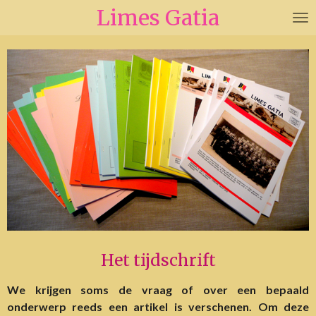
Limes Gatia
Ga
direct
naar
de
hoofdinhoud
Het tijdschrift
We krijgen soms de vraag of over een bepaald
onderwerp reeds een artikel is verschenen. Om deze