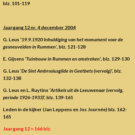
blz. 101-119
Jaargang 12 nr. 4 december 2004
G. Leus ‘
19.9.1920 Inhuldiging van het monument voor de
gesneuvelden in Rummen’
, blz. 121-128
E. Gijsens ‘
Tuinbouw in Rummen en omstreken’
, blz. 129-130
G. Leus ‘
De Sint Ambrosiusgilde in Geetbets (vervolg)’
, blz.
132-138
G. Leus en L. Ruytinx ‘
Artikels uit de Leeuwenaar (vervolg,
periode 1926-1933)
’, blz. 139-161
Leden in de kijker (Jan Leppens en Jos Journée) blz. 162-
165
Jaargang 12 = 166 blz.