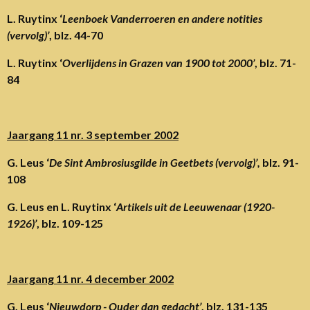
L. Ruytinx ‘
Leenboek Vanderroeren en andere notities
(vervolg)’
, blz. 44-70
L. Ruytinx ‘
Overlijdens in Grazen van 1900 tot 2000’
, blz. 71-
84
Jaargang 11 nr. 3 september 2002
G. Leus ‘
De Sint Ambrosiusgilde in Geetbets (vervolg)’,
blz. 91-
108
G. Leus en L. Ruytinx ‘
Artikels uit de Leeuwenaar (1920-
1926)’
, blz. 109-125
Jaargang 11 nr. 4 december 2002
G. Leus ‘
Nieuwdorp - Ouder dan gedacht’
, blz. 131-135