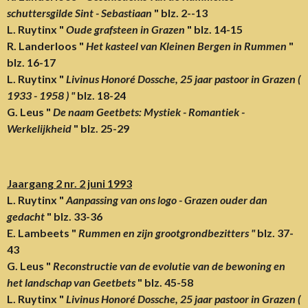
schuttersgilde Sint - Sebastiaan
" blz. 2--13
L. Ruytinx "
Oude grafsteen in Grazen
" blz. 14-15
R. Landerloos "
Het kasteel van Kleinen Bergen in Rummen
"
blz. 16-17
L. Ruytinx "
Livinus Honoré Dossche, 25 jaar pastoor in Grazen (
1933 - 1958 ) "
blz. 18-24
G. Leus "
De naam Geetbets: Mystiek - Romantiek -
Werkelijkheid
" blz. 25-29
Jaargang 2 nr. 2 juni 1993
L. Ruytinx "
Aanpassing van ons logo - Grazen ouder dan
gedacht
" blz. 33-36
E. Lambeets "
Rummen en zijn grootgrondbezitters "
blz. 37-
43
G. Leus "
Reconstructie van de evolutie van de bewoning en
het landschap van Geetbets
" blz. 45-58
L. Ruytinx "
Livinus Honoré Dossche, 25 jaar pastoor in Grazen (