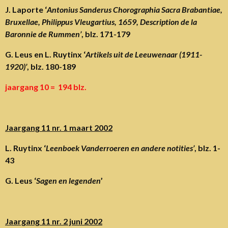
J. Laporte ‘
Antonius Sanderus Chorographia Sacra Brabantiae,
Bruxellae, Philippus Vleugartius, 1659, Description de la
Baronnie de Rummen’
, blz. 171-179
G. Leus en L. Ruytinx ‘
Artikels uit de Leeuwenaar (1911-
1920)’
, blz. 180-189
jaargang 10 = 194 blz.
Jaargang 11 nr. 1 maart 2002
L. Ruytinx ‘
Leenboek Vanderroeren en andere notities’
, blz. 1-
43
G. Leus ‘
Sagen en legenden
’
Jaargang 11 nr. 2 juni 2002