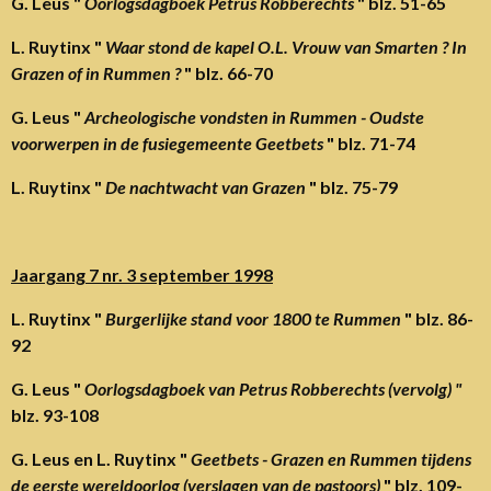
G. Leus "
Oorlogsdagboek Petrus Robberechts
" blz. 51-65
L. Ruytinx "
Waar stond de kapel O.L. Vrouw van Smarten ? In
Grazen of in Rummen ?
" blz. 66-70
G. Leus "
Archeologische vondsten in Rummen - Oudste
voorwerpen in de fusiegemeente Geetbets
" blz. 71-74
L. Ruytinx "
De nachtwacht van Grazen
" blz. 75-79
Jaargang 7 nr. 3 september 1998
L. Ruytinx "
Burgerlijke stand voor 1800 te Rummen
" blz. 86-
92
G. Leus "
Oorlogsdagboek van Petrus Robberechts (vervolg) "
blz. 93-108
G. Leus en L. Ruytinx "
Geetbets - Grazen en Rummen tijdens
de eerste wereldoorlog (verslagen van de pastoors)
" blz. 109-