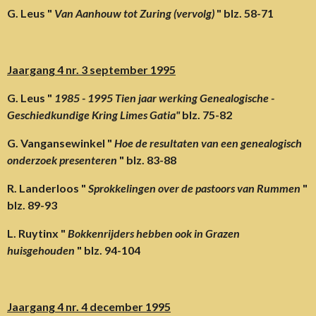
G. Leus "
Van Aanhouw tot Zuring (vervolg)
" blz. 58-71
Jaargang 4 nr. 3 september 1995
G. Leus "
1985 - 1995 Tien jaar werking Genealogische -
Geschiedkundige Kring Limes Gatia"
blz. 75-82
G. Vangansewinkel "
Hoe de resultaten van een genealogisch
onderzoek presenteren
" blz. 83-88
R. Landerloos "
Sprokkelingen over de pastoors van Rummen
"
blz. 89-93
L. Ruytinx "
Bokkenrijders hebben ook in Grazen
huisgehouden
" blz. 94-104
Jaargang 4 nr. 4 december 1995