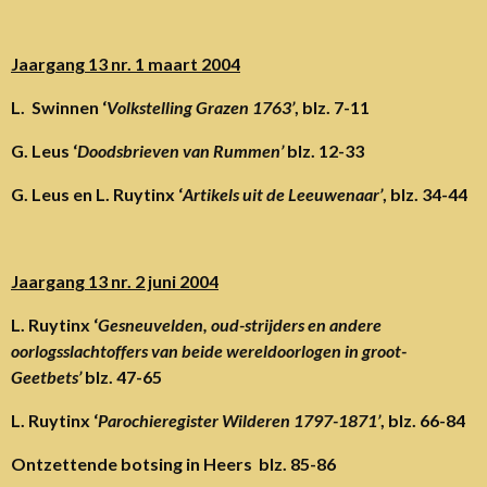
Jaargang 13 nr. 1 maart 2004
L.
Swinnen ‘
Volkstelling Grazen 1763’
, blz. 7-11
G. Leus ‘
Doodsbrieven van Rummen’
blz. 12-33
G. Leus en L. Ruytinx ‘
Artikels uit de Leeuwenaar’
, blz. 34-44
Jaargang 13 nr. 2 juni 2004
L. Ruytinx ‘
Gesneuvelden, oud-strijders en andere
oorlogsslachtoffers van beide wereldoorlogen in groot-
Geetbets’
blz. 47-65
L. Ruytinx ‘
Parochieregister Wilderen 1797-1871’
, blz. 66-84
Ontzettende botsing in Heers blz. 85-86