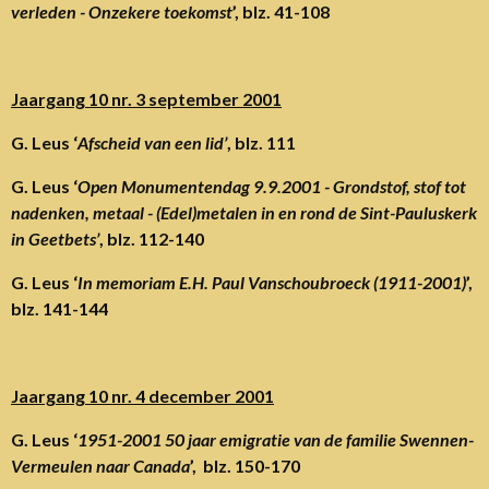
verleden - Onzekere toekomst
’, blz. 41-108
Jaargang 10 nr. 3 september 2001
G. Leus ‘
Afscheid van een lid’
, blz. 111
G. Leus ‘
Open Monumentendag 9.9.2001 - Grondstof, stof tot
nadenken, metaal - (Edel)metalen in en rond de Sint-Pauluskerk
in Geetbets’
, blz. 112-140
G. Leus ‘
In memoriam E.H. Paul Vanschoubroeck (1911-2001)
’,
blz. 141-144
Jaargang 10 nr. 4 december 2001
G. Leus ‘
1951-2001 50 jaar emigratie van de familie Swennen-
Vermeulen naar Canada
’, blz. 150-170