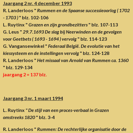
Jaargang 2 nr. 4 december 1993
R. Landerloos "
Rummen en de Spaanse successieoorlog ( 1702
- 1703 )
" blz. 102-106
L. Ruytinx "
Grazen en zijn grondbezitters
" blz. 107-113
G. Leus "
29.7.1693 De slag bij Neerwinden en de gevolgen
voor Geetbets ( 1693 - 1694 ) vervolg
" blz. 114-123
G. Vangansewinkel "
Federaal België. De evolutie van het
kiessysteem en de instellingen vervolg
" blz. 124-128
R. Landerloos "
Het missaal van Arnold van Rummen ca. 1360
" blz. 129-134
jaargang 2 = 137
blz
.
Jaargang 3 nr. 1 maart 1994
L. Ruytinx
" De stijl van een proces-verbaal in Grazen
omstreeks 1820
" blz. 3-4
R. Landerloos "
Rummen: De rechterlijke organisatie door de