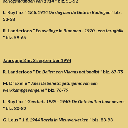
oorlogsmaanden van 1914
" blz. 51-52
L. Ruytinx "
18.8.1914 De slag aan de Gete in Budingen
" blz.
53-58
R. Landerloos "
Eeuwelinge in Rummen - 1970 - een terugblik
" blz. 59-65
Jaargang 3 nr. 3 september 1994
R. Landerloos "
Dr. Ballet: een Vlaams nationalist "
blz. 67-75
M. D' Exelle "
Jules Debehets: getuigenis van een
werkkampgevangene
" blz. 76-79
L. Ruytinx "
Geetbets 1939 - 1940: De Gete buiten haar oevers
" blz. 80-82
G. Leus "
1.8.1944 Razzia in Nieuwerkerken
" blz. 83-93