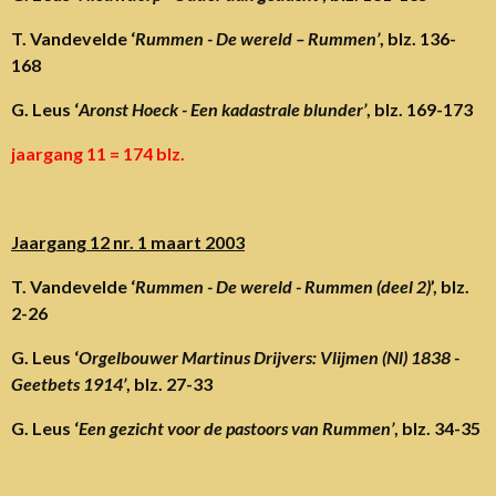
T. Vandevelde ‘
Rummen - De wereld – Rummen’
, blz. 136-
168
G. Leus ‘
Aronst Hoeck - Een kadastrale blunder’
, blz. 169-173
jaargang 11 = 174 blz.
Jaargang 12 nr. 1 maart 2003
T. Vandevelde ‘
Rummen - De wereld - Rummen (deel 2)
’, blz.
2-26
G. Leus ‘
Orgelbouwer Martinus Drijvers: Vlijmen (Nl) 1838 -
Geetbets 1914’
, blz. 27-33
G. Leus ‘
Een gezicht voor de pastoors van Rummen’
, blz. 34-35