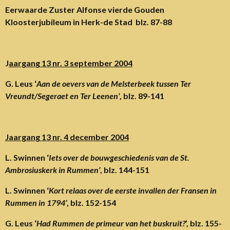
Eerwaarde Zuster Alfonse vierde Gouden
Kloosterjubileum in Herk-de Stad blz. 87-88
J
aargang 13 nr. 3 september 2004
G. Leus ‘
Aan de oevers van de Melsterbeek tussen Ter
Vreundt/Segeraet en Ter Leenen’
, blz. 89-141
Jaargang 13 nr. 4 december 2004
L. Swinnen ‘
Iets over de bouwgeschiedenis van de St.
Ambrosiuskerk in Rummen’
, blz. 144-151
L. Swinnen ‘
Kort relaas over de eerste invallen der Fransen in
Rummen in 1794’
, blz. 152-154
G. Leus ‘
Had Rummen de primeur van het buskruit?
’, blz. 155-