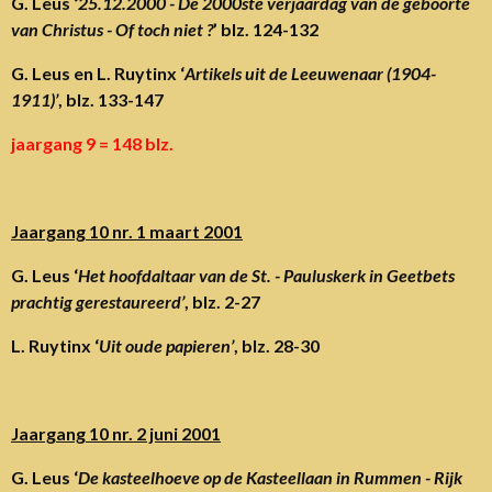
G. Leus ‘
25.12.2000 - De 2000ste verjaardag van de geboorte
van Christus - Of toch niet ?
’ blz. 124-132
G. Leus en L. Ruytinx ‘
Artikels uit de Leeuwenaar (1904-
1911)’
, blz. 133-147
jaargang 9 = 148 blz.
Jaargang 10 nr. 1 maart 2001
G. Leus ‘
Het hoofdaltaar van de St. - Pauluskerk in Geetbets
prachtig gerestaureerd’
, blz. 2-27
L. Ruytinx ‘
Uit oude papieren’
, blz. 28-30
Jaargang 10 nr. 2 juni 2001
G. Leus ‘
De kasteelhoeve op de Kasteellaan in Rummen - Rijk