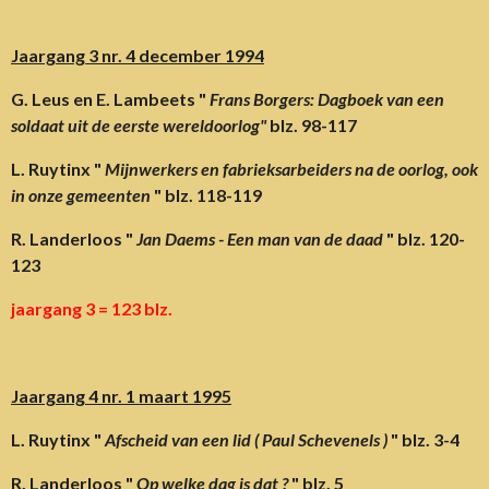
Jaargang 3 nr. 4 december 1994
G. Leus en E. Lambeets "
Frans Borgers: Dagboek van een
soldaat uit de eerste wereldoorlog"
blz. 98-117
L. Ruytinx "
Mijnwerkers en fabrieksarbeiders na de oorlog, ook
in onze gemeenten
" blz. 118-119
R. Landerloos "
Jan Daems - Een man van de daad
" blz. 120-
123
jaargang 3 = 123 blz.
Jaargang 4 nr. 1 maart 1995
L. Ruytinx "
Afscheid van een lid ( Paul Schevenels )
" blz. 3-4
R. Landerloos "
Op welke dag is dat ?
" blz. 5