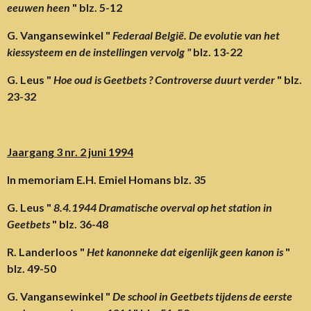
eeuwen heen
" blz. 5-12
G. Vangansewinkel "
Federaal België. De evolutie van het
kiessysteem en de instellingen vervolg "
blz. 13-22
G. Leus "
Hoe oud is Geetbets ? Controverse duurt verder
" blz.
23-32
Jaargang 3 nr. 2 juni 1994
In memoriam E.H. Emiel Homans blz. 35
G. Leus "
8.4.1944 Dramatische overval op het station in
Geetbets
" blz. 36-48
R. Landerloos "
Het kanonneke dat eigenlijk geen kanon is
"
blz. 49-50
G. Vangansewinkel "
De school in Geetbets tijdens de eerste