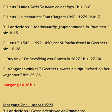
G. Leus
" Limes Gatia De naam en het logo
" blz. 3-6
G. Leus "
In memoriam Frans Borgers 1893 - 1979
" blz. 7
R. Landerloos "
Merkwaardig grafmonument in Rummen
"
blz. 8-15
G. Leus "
1542 - 1992 : 450 jaar St Rochuskapel in Geetbets
"
blz. 16-26
L. Ruytinx "
De bevolking van Grazen in 1827
" blz. 27-34
G. Vangansewinkel "
Geetbets, water en zijn invloed op het
wegennet
" blz. 35-36
jaargang 1= 36 blz.
Jaargang 2 nr. 1 maart 1993
R. Landerloos "
Geschiedenis van de Rummense