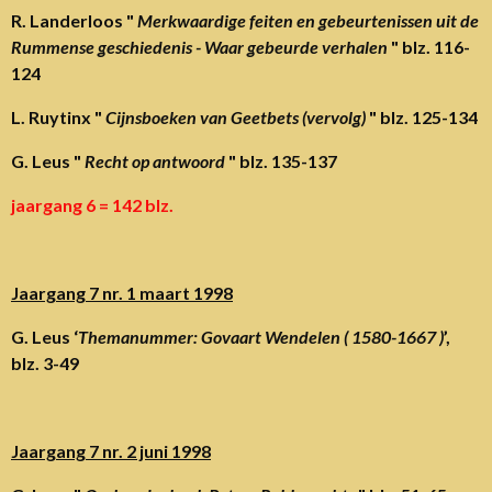
R. Landerloos "
Merkwaardige feiten en gebeurtenissen uit de
Rummense geschiedenis - Waar gebeurde verhalen
" blz. 116-
124
L. Ruytinx "
Cijnsboeken van Geetbets (vervolg)
" blz. 125-134
G. Leus "
Recht op antwoord
" blz. 135-137
jaargang 6 = 142 blz.
Jaargang 7 nr. 1 maart 1998
G. Leus ‘
Themanummer: Govaart Wendelen ( 1580-1667 )
’,
blz. 3-49
Jaargang 7 nr. 2 juni 1998