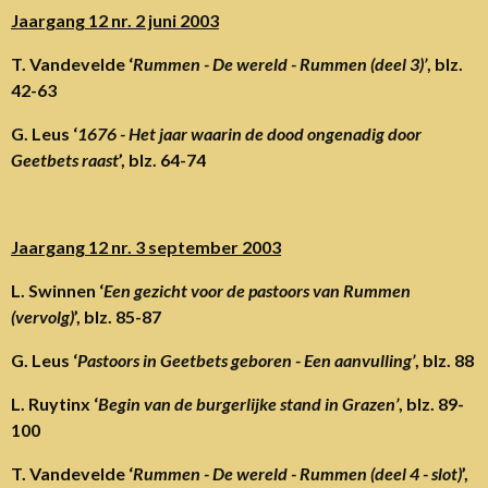
Jaargang 12 nr. 2 juni 2003
T. Vandevelde ‘
Rummen - De wereld - Rummen (deel 3)’
, blz.
42-63
G. Leus ‘
1676 - Het jaar waarin de dood ongenadig door
Geetbets raast
’, blz. 64-74
Jaargang 12 nr. 3 september 2003
L. Swinnen ‘
Een gezicht voor de pastoors van Rummen
(vervolg)
’, blz. 85-87
G. Leus ‘
Pastoors in Geetbets geboren - Een aanvulling’
, blz. 88
L. Ruytinx ‘
Begin van de burgerlijke stand in Grazen’
, blz. 89-
100
T. Vandevelde ‘
Rummen - De wereld - Rummen (deel 4 - slot)
’,