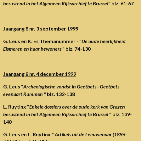
berustend in het Algemeen Rijksarchief te Brussel
" blz. 61-67
Jaargang 8 nr. 3 september 1999
G. Leus en K. Es Themanummer - "
De oude heerlijkheid
Elsmeren en haar bewoners
" blz. 74-130
Jaargang 8 nr. 4 december 1999
G. Leus "
Archeologische vondst in Geetbets - Geetbets
evenaart Rummen
" blz. 132-138
L. Ruytinx "
Enkele dossiers over de oude kerk van Grazen
berustend in het Algemeen Rijksarchief te Brussel
" blz. 139-
140
G. Leus en L. Ruytinx "
Artikels uit de Leeuwenaar (1896-