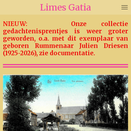
Limes Gatia
Ga
direct
naar
NIEUW:
Onze collectie
de
gedachtenisprentjes is weer groter
hoofdinhoud
geworden, o.a. met dit exemplaar van
geboren Rummenaar Julien Driesen
(1925-2026), zie documentatie.